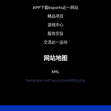
APP下载bsports必一网站
精品项目
游戏中心
服务宗旨
交流必一运动
网站地图
XML
template not found:link888.php