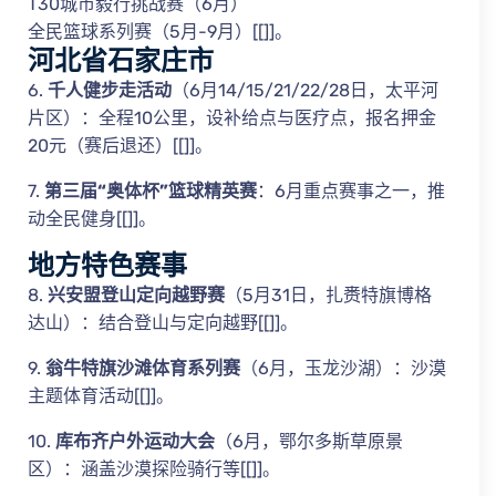
T30城市毅行挑战赛（6月）
全民篮球系列赛（5月-9月）[[]]。
河北省石家庄市
6.
千人健步走活动
（6月14/15/21/22/28日，太平河
片区）：全程10公里，设补给点与医疗点，报名押金
20元（赛后退还）[[]]。
7.
第三届“奥体杯”篮球精英赛
：6月重点赛事之一，推
动全民健身[[]]。
地方特色赛事
8.
兴安盟登山定向越野赛
（5月31日，扎赉特旗博格
达山）：结合登山与定向越野[[]]。
9.
翁牛特旗沙滩体育系列赛
（6月，玉龙沙湖）：沙漠
主题体育活动[[]]。
10.
库布齐户外运动大会
（6月，鄂尔多斯草原景
区）：涵盖沙漠探险骑行等[[]]。